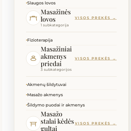
Slaugos lovos
Masažinės
lovos
VISOS PREKĖS →
1 subkategorija
Fizioterapija
Masažiniai
akmenys
VISOS PREKĖS →
priedai
3 subkategorijos
Akmenų šildytuvai
Masažo akmenys
Šildymo puodai ir akmenys
Masažo
stalai kėdės
VISOS PREKĖS →
gultai