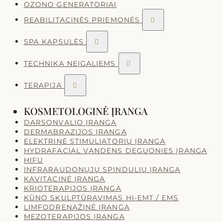
OZONO GENERATORIAI
REABILITACINĖS PRIEMONĖS

SPA KAPSULĖS

TECHNIKA NEĮGALIEMS

TERAPIJA

KOSMETOLOGINĖ ĮRANGA
DARSONVALIO ĮRANGA
DERMABRAZIJOS ĮRANGA
ELEKTRINĖ STIMULIATORIŲ ĮRANGA
HYDRAFACIAL VANDENS DEGUONIES ĮRANGA
HIFU
INFRARAUDONŲJŲ SPINDULIŲ ĮRANGA
KAVITACINĖ ĮRANGA
KRIOTERAPIJOS ĮRANGA
KŪNO SKULPTŪRAVIMAS HI-EMT / EMS
LIMFODRENAŽINĖ ĮRANGA
MEZOTERAPIJOS ĮRANGA