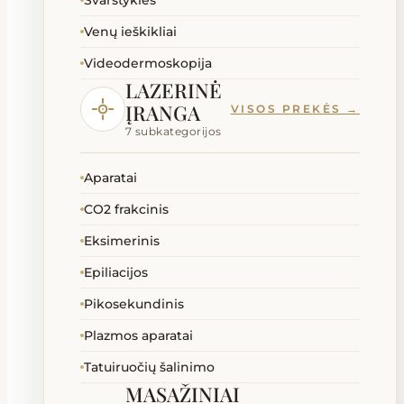
Svarstyklės
Venų ieškikliai
Videodermoskopija
LAZERINĖ
ĮRANGA
VISOS PREKĖS →
7 subkategorijos
Aparatai
CO2 frakcinis
Eksimerinis
Epiliacijos
Pikosekundinis
Plazmos aparatai
Tatuiruočių šalinimo
MASAŽINIAI