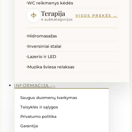
WC reikmenys kėdės
Terapija
VISOS PREKĖS →
4 subkategorijos
Hidromasažas
Inversiniai stalai
Lazerio ir LED
Muzika šviesa relaksas
INFORMACIJA
Saugus duomenų tvarkymas
Taisyklės ir sąlygos
Privatumo politika
Garantija