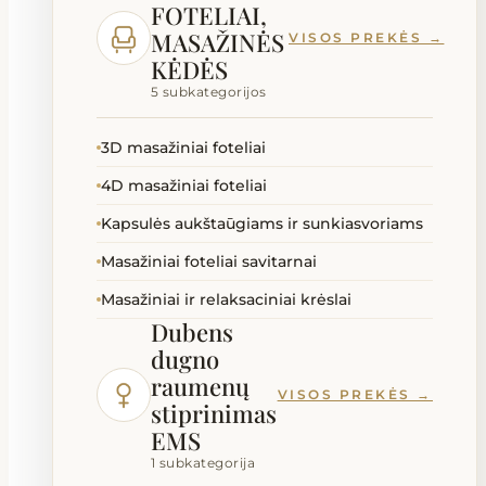
FOTELIAI,
MASAŽINĖS
VISOS PREKĖS →
KĖDĖS
5 subkategorijos
3D masažiniai foteliai
4D masažiniai foteliai
Kapsulės aukštaūgiams ir sunkiasvoriams
Masažiniai foteliai savitarnai
Masažiniai ir relaksaciniai krėslai
Dubens
dugno
raumenų
VISOS PREKĖS →
stiprinimas
EMS
1 subkategorija