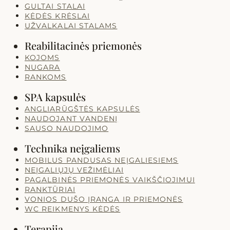
GULTAI STALAI
KĖDĖS KRĖSLAI
UŽVALKALAI STALAMS
Reabilitacinės priemonės
KOJOMS
NUGARA
RANKOMS
SPA kapsulės
ANGLIARŪGŠTĖS KAPSULĖS
NAUDOJANT VANDENĮ
SAUSO NAUDOJIMO
Technika neįgaliems
MOBILUS PANDUSAS NEĮGALIESIEMS
NEĮGALIŲJŲ VEŽIMĖLIAI
PAGALBINĖS PRIEMONĖS VAIKŠČIOJIMUI
RANKTŪRIAI
VONIOS DUŠO ĮRANGA IR PRIEMONĖS
WC REIKMENYS KĖDĖS
Terapija