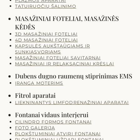
PLAZMOS APARATAI
TATUIRUOČIŲ ŠALINIMO
MASAŽINIAI FOTELIAI, MASAŽINĖS
KĖDĖS
3D MASAŽINIAI FOTELIAI
4D MASAŽINIAI FOTELIAI
KAPSULĖS AUKŠTAŪGIAMS IR
SUNKIASVORIAMS
MASAŽINIAI FOTELIAI SAVITARNAI
MASAŽINIAI IR RELAKSACINIAI KRĖSLAI
Dubens dugno raumenų stiprinimas EMS
ĮRANGA MOTERIMS
Fitrol aparatai
LIEKNINANTYS LIMFODRENAŽINIAI APARATAI
Fontanai vidaus interjerui
CILINDRO FORMOS FONTANAI
FOTO GALERIJA
PLOKŠTUMINIAI ATVIRI FONTANAI
PLOKŠTUMINIAI UŽDARI FONTANAI