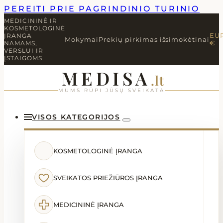
PEREITI PRIE PAGRINDINIO TURINIO
MEDICININĖ IR
KOSMETOLOGINĖ
ĮRANGA
EU
Mokymai
Prekių pirkimas išsimokėtinai
NAMAMS,
€
VERSLUI IR
ĮSTAIGOMS
MEDISA
.lt
MUMS RŪPI JŪSŲ SVEIKATA
VISOS KATEGORIJOS
KOSMETOLOGINĖ ĮRANGA
SVEIKATOS PRIEŽIŪROS ĮRANGA
MEDICININĖ ĮRANGA