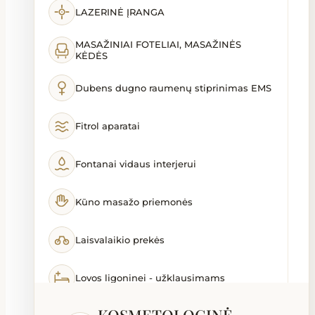
LAZERINĖ ĮRANGA
MASAŽINIAI FOTELIAI, MASAŽINĖS
KĖDĖS
Dubens dugno raumenų stiprinimas EMS
Fitrol aparatai
Fontanai vidaus interjerui
Kūno masažo priemonės
Laisvalaikio prekės
Lovos ligoninei - užklausimams