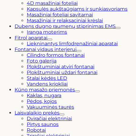
4D masažiniai foteliai
Kapsulės aukštaūgiams ir sunkiasvoriams
Masažiniai foteliai savitarnai
Masažiniai ir relaksaciniai krėslai
Dubens dugno raumenų stiprinimas EMS
Įranga moterims
Fitrol aparatai
Liekninantys limfodrenažiniai aparatai
Fontanai vidaus interjerui
Cilindro formos fontanai
Foto galerija
Plokštuminiai atviri fontanai
Plokštuminiai uždari fontanai
Stalai kėdės LED
Vandens kriokliai
Kūno masažo priemonės
Kaklas, nugara
Pėdos, kojos
Vakuuminės taurės
Laisvalaikio prekės
Dviračiai elektriniai
Pirtys saunos
Robotai
Triračiai elektriniai