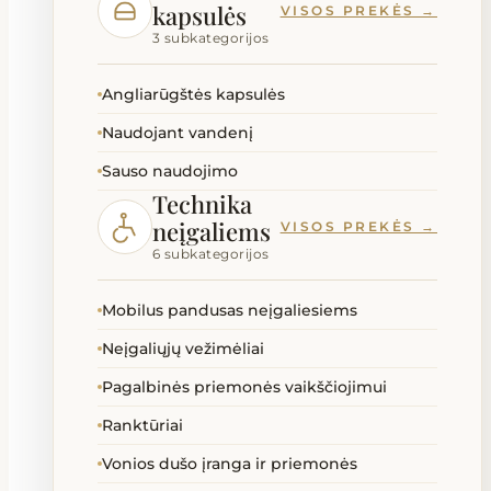
kapsulės
VISOS PREKĖS →
3 subkategorijos
Angliarūgštės kapsulės
Naudojant vandenį
Sauso naudojimo
Technika
neįgaliems
VISOS PREKĖS →
6 subkategorijos
Mobilus pandusas neįgaliesiems
Neįgaliųjų vežimėliai
Pagalbinės priemonės vaikščiojimui
Ranktūriai
Vonios dušo įranga ir priemonės