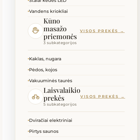
Stalai kėdės LED
Vandens kriokliai
Kūno
masažo
VISOS PREKĖS →
priemonės
3 subkategorijos
Kaklas, nugara
Pėdos, kojos
Vakuuminės taurės
Laisvalaikio
prekės
VISOS PREKĖS →
5 subkategorijos
Dviračiai elektriniai
Pirtys saunos