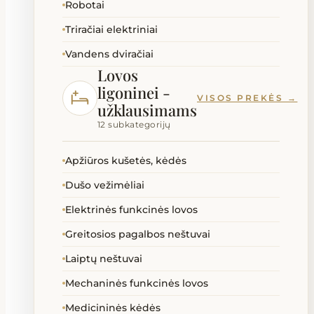
Robotai
Triračiai elektriniai
Vandens dviračiai
Lovos
ligoninei -
VISOS PREKĖS →
užklausimams
12 subkategorijų
Apžiūros kušetės, kėdės
Dušo vežimėliai
Elektrinės funkcinės lovos
Greitosios pagalbos neštuvai
Laiptų neštuvai
Mechaninės funkcinės lovos
Medicininės kėdės