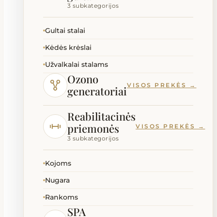
3 subkategorijos
Gultai stalai
Kėdės krėslai
Užvalkalai stalams
Ozono
VISOS PREKĖS →
generatoriai
Reabilitacinės
priemonės
VISOS PREKĖS →
3 subkategorijos
Kojoms
Nugara
Rankoms
SPA