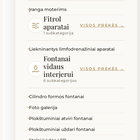
Įranga moterims
Fitrol
aparatai
VISOS PREKĖS →
1 subkategorija
Liekninantys limfodrenažiniai aparatai
Fontanai
vidaus
VISOS PREKĖS →
interjerui
6 subkategorijos
Cilindro formos fontanai
Foto galerija
Plokštuminiai atviri fontanai
Plokštuminiai uždari fontanai