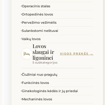
Operacinis stalas
Ortopedinės lovos
Pervežimo vežimėlis
Sulankstomi neštuvai
Vaikų lovos
Lovos
slaugai ir
VISOS PREKĖS →
ligoninei
5 subkategorijos
Čiužiniai nuo pragulų
Funkcinės lovos
Ginekologinės kėdės ir jų priedai
Mechaninės lovos