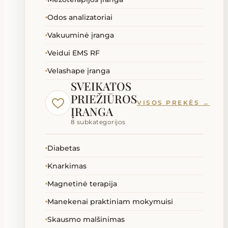
Odos analizatoriai
Vakuuminė įranga
Veidui EMS RF
Velashape įranga
SVEIKATOS
PRIEŽIŪROS
VISOS PREKĖS →
ĮRANGA
8 subkategorijos
Diabetas
Knarkimas
Magnetinė terapija
Manekenai praktiniam mokymuisi
Skausmo malšinimas