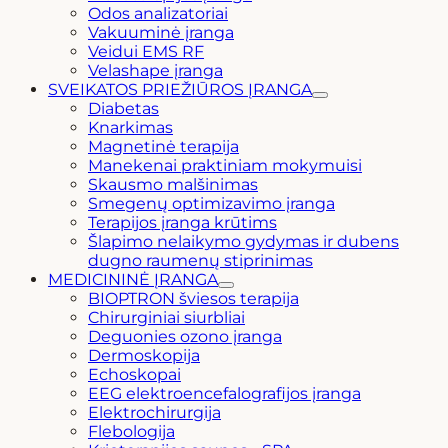
Odos analizatoriai
Vakuuminė įranga
Veidui EMS RF
Velashape įranga
SVEIKATOS PRIEŽIŪROS ĮRANGA
Diabetas
Knarkimas
Magnetinė terapija
Manekenai praktiniam mokymuisi
Skausmo malšinimas
Smegenų optimizavimo įranga
Terapijos įranga krūtims
Šlapimo nelaikymo gydymas ir dubens
dugno raumenų stiprinimas
MEDICININĖ ĮRANGA
BIOPTRON šviesos terapija
Chirurginiai siurbliai
Deguonies ozono įranga
Dermoskopija
Echoskopai
EEG elektroencefalografijos įranga
Elektrochirurgija
Flebologija