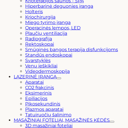
Krioterapijos saunos - SPA
Hiperbarinė deguonies įranga
Holteris
Kriochirurgija
Miego tyrimo įranga
Operacinės lempos, LED
Plaučių ventiliacija
Radiografija
Rektoskopai
Smūginės bangos terapija disfunkcijoms
Standūs endoskopai
Svarstyklės
Venų ieškikliai
Videodermoskopija
LAZERINĖ ĮRANGA
Aparatai
CO2 frakcinis
Eksimerinis
Epiliacijos
Pikosekundinis
Plazmos aparatai
Tatuiruočių šalinimo
MASAŽINIAI FOTELIAI, MASAŽINĖS KĖDĖS
3D masažiniai foteliai