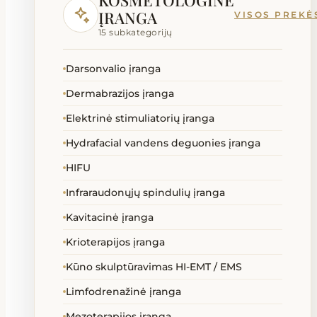
KOSMETOLOGINĖ
Lovos slaugai ir ligoninei
ĮRANGA
VISOS PREKĖ
15 subkategorijų
Masažinės lovos
Darsonvalio įranga
Masažiniai akmenys priedai
Dermabrazijos įranga
Masažo stalai kėdės gultai
Elektrinė stimuliatorių įranga
Hydrafacial vandens deguonies įranga
Ozono generatoriai
HIFU
Reabilitacinės priemonės
Infraraudonųjų spindulių įranga
Kavitacinė įranga
SPA kapsulės
Krioterapijos įranga
Kūno skulptūravimas HI-EMT / EMS
Technika neįgaliems
Limfodrenažinė įranga
Terapija
Mezoterapijos įranga