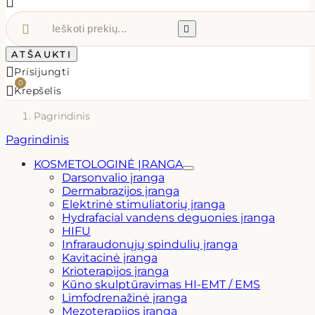



ATŠAUKTI

Prisijungti
0

Krepšelis
Pagrindinis
Pagrindinis
KOSMETOLOGINĖ ĮRANGA
Darsonvalio įranga
Dermabrazijos įranga
Elektrinė stimuliatorių įranga
Hydrafacial vandens deguonies įranga
HIFU
Infraraudonųjų spindulių įranga
Kavitacinė įranga
Krioterapijos įranga
Kūno skulptūravimas HI-EMT / EMS
Limfodrenažinė įranga
Mezoterapijos įranga