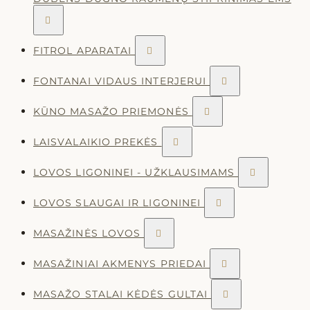

FITROL APARATAI

FONTANAI VIDAUS INTERJERUI

KŪNO MASAŽO PRIEMONĖS

LAISVALAIKIO PREKĖS

LOVOS LIGONINEI - UŽKLAUSIMAMS

LOVOS SLAUGAI IR LIGONINEI

MASAŽINĖS LOVOS

MASAŽINIAI AKMENYS PRIEDAI

MASAŽO STALAI KĖDĖS GULTAI
