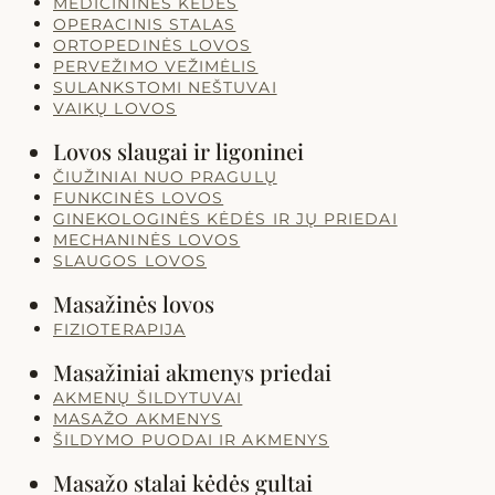
MEDICININĖS KĖDĖS
OPERACINIS STALAS
ORTOPEDINĖS LOVOS
PERVEŽIMO VEŽIMĖLIS
SULANKSTOMI NEŠTUVAI
VAIKŲ LOVOS
Lovos slaugai ir ligoninei
ČIUŽINIAI NUO PRAGULŲ
FUNKCINĖS LOVOS
GINEKOLOGINĖS KĖDĖS IR JŲ PRIEDAI
MECHANINĖS LOVOS
SLAUGOS LOVOS
Masažinės lovos
FIZIOTERAPIJA
Masažiniai akmenys priedai
AKMENŲ ŠILDYTUVAI
MASAŽO AKMENYS
ŠILDYMO PUODAI IR AKMENYS
Masažo stalai kėdės gultai