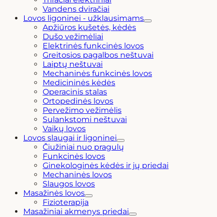
Vandens dviračiai
Lovos ligoninei - užklausimams
Apžiūros kušetės, kėdės
Dušo vežimėliai
Elektrinės funkcinės lovos
Greitosios pagalbos neštuvai
Laiptų neštuvai
Mechaninės funkcinės lovos
Medicininės kėdės
Operacinis stalas
Ortopedinės lovos
Pervežimo vežimėlis
Sulankstomi neštuvai
Vaikų lovos
Lovos slaugai ir ligoninei
Čiužiniai nuo pragulų
Funkcinės lovos
Ginekologinės kėdės ir jų priedai
Mechaninės lovos
Slaugos lovos
Masažinės lovos
Fizioterapija
Masažiniai akmenys priedai