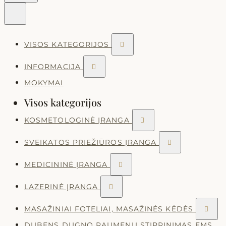
VISOS KATEGORIJOS

INFORMACIJA

MOKYMAI
Visos kategorijos
KOSMETOLOGINĖ ĮRANGA

SVEIKATOS PRIEŽIŪROS ĮRANGA

MEDICININĖ ĮRANGA

LAZERINĖ ĮRANGA

MASAŽINIAI FOTELIAI, MASAŽINĖS KĖDĖS

DUBENS DUGNO RAUMENŲ STIPRINIMAS EMS