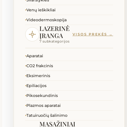
Svarstyklės
Venų ieškikliai
Videodermoskopija
LAZERINĖ
ĮRANGA
VISOS PREKĖS →
7 subkategorijos
Aparatai
CO2 frakcinis
Eksimerinis
Epiliacijos
Pikosekundinis
Plazmos aparatai
Tatuiruočių šalinimo
MASAŽINIAI