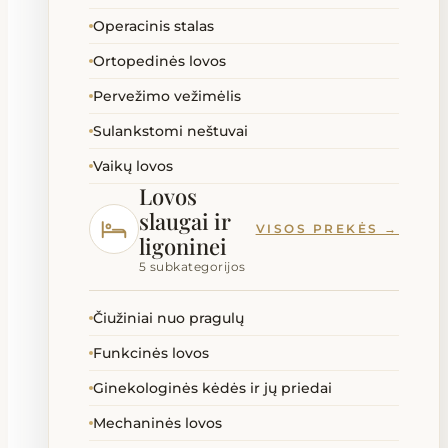
Operacinis stalas
Ortopedinės lovos
Pervežimo vežimėlis
Sulankstomi neštuvai
Vaikų lovos
Lovos
slaugai ir
VISOS PREKĖS →
ligoninei
5 subkategorijos
Čiužiniai nuo pragulų
Funkcinės lovos
Ginekologinės kėdės ir jų priedai
Mechaninės lovos