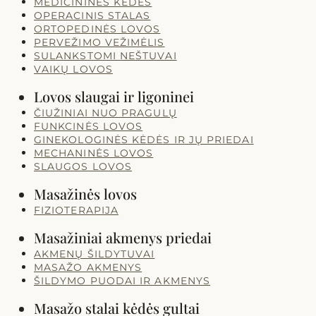
MEDICININĖS KĖDĖS
OPERACINIS STALAS
ORTOPEDINĖS LOVOS
PERVEŽIMO VEŽIMĖLIS
SULANKSTOMI NEŠTUVAI
VAIKŲ LOVOS
Lovos slaugai ir ligoninei
ČIUŽINIAI NUO PRAGULŲ
FUNKCINĖS LOVOS
GINEKOLOGINĖS KĖDĖS IR JŲ PRIEDAI
MECHANINĖS LOVOS
SLAUGOS LOVOS
Masažinės lovos
FIZIOTERAPIJA
Masažiniai akmenys priedai
AKMENŲ ŠILDYTUVAI
MASAŽO AKMENYS
ŠILDYMO PUODAI IR AKMENYS
Masažo stalai kėdės gultai