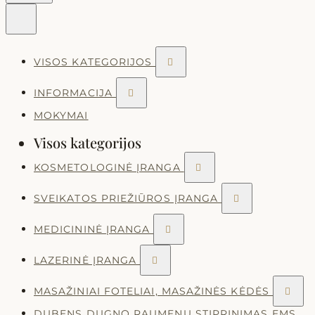
VISOS KATEGORIJOS

INFORMACIJA

MOKYMAI
Visos kategorijos
KOSMETOLOGINĖ ĮRANGA

SVEIKATOS PRIEŽIŪROS ĮRANGA

MEDICININĖ ĮRANGA

LAZERINĖ ĮRANGA

MASAŽINIAI FOTELIAI, MASAŽINĖS KĖDĖS

DUBENS DUGNO RAUMENŲ STIPRINIMAS EMS