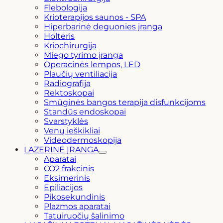
Flebologija
Krioterapijos saunos - SPA
Hiperbarinė deguonies įranga
Holteris
Kriochirurgija
Miego tyrimo įranga
Operacinės lempos, LED
Plaučių ventiliacija
Radiografija
Rektoskopai
Smūginės bangos terapija disfunkcijoms
Standūs endoskopai
Svarstyklės
Venų ieškikliai
Videodermoskopija
LAZERINĖ ĮRANGA
Aparatai
CO2 frakcinis
Eksimerinis
Epiliacijos
Pikosekundinis
Plazmos aparatai
Tatuiruočių šalinimo