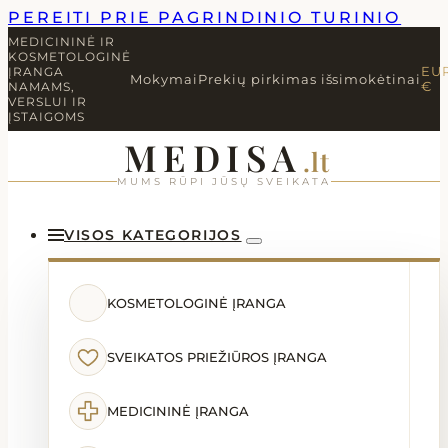
PEREITI PRIE PAGRINDINIO TURINIO
MEDICININĖ IR
KOSMETOLOGINĖ
ĮRANGA
EU
Mokymai
Prekių pirkimas išsimokėtinai
NAMAMS,
€
VERSLUI IR
ĮSTAIGOMS
MEDISA
.lt
MUMS RŪPI JŪSŲ SVEIKATA
VISOS KATEGORIJOS
KOSMETOLOGINĖ ĮRANGA
SVEIKATOS PRIEŽIŪROS ĮRANGA
MEDICININĖ ĮRANGA