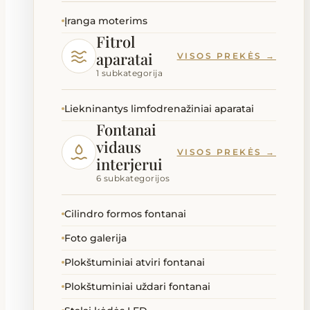
Įranga moterims
Fitrol
aparatai
VISOS PREKĖS →
1 subkategorija
Liekninantys limfodrenažiniai aparatai
Fontanai
vidaus
VISOS PREKĖS →
interjerui
6 subkategorijos
Cilindro formos fontanai
Foto galerija
Plokštuminiai atviri fontanai
Plokštuminiai uždari fontanai