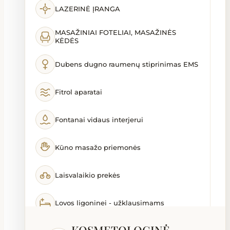
LAZERINĖ ĮRANGA
MASAŽINIAI FOTELIAI, MASAŽINĖS
KĖDĖS
Dubens dugno raumenų stiprinimas EMS
Fitrol aparatai
Fontanai vidaus interjerui
Kūno masažo priemonės
Laisvalaikio prekės
Lovos ligoninei - užklausimams