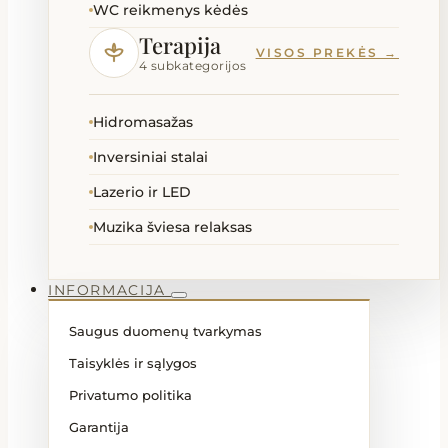
WC reikmenys kėdės
Terapija
VISOS PREKĖS →
4 subkategorijos
Hidromasažas
Inversiniai stalai
Lazerio ir LED
Muzika šviesa relaksas
INFORMACIJA
Saugus duomenų tvarkymas
Taisyklės ir sąlygos
Privatumo politika
Garantija