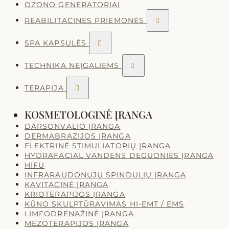
OZONO GENERATORIAI
REABILITACINĖS PRIEMONĖS

SPA KAPSULĖS

TECHNIKA NEĮGALIEMS

TERAPIJA

KOSMETOLOGINĖ ĮRANGA
DARSONVALIO ĮRANGA
DERMABRAZIJOS ĮRANGA
ELEKTRINĖ STIMULIATORIŲ ĮRANGA
HYDRAFACIAL VANDENS DEGUONIES ĮRANGA
HIFU
INFRARAUDONŲJŲ SPINDULIŲ ĮRANGA
KAVITACINĖ ĮRANGA
KRIOTERAPIJOS ĮRANGA
KŪNO SKULPTŪRAVIMAS HI-EMT / EMS
LIMFODRENAŽINĖ ĮRANGA
MEZOTERAPIJOS ĮRANGA