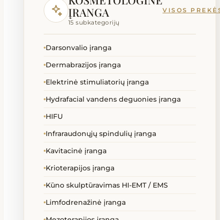
KOSMETOLOGINĖ
Lovos slaugai ir ligoninei
ĮRANGA
VISOS PREKĖ
15 subkategorijų
Masažinės lovos
Darsonvalio įranga
Masažiniai akmenys priedai
Dermabrazijos įranga
Masažo stalai kėdės gultai
Elektrinė stimuliatorių įranga
Hydrafacial vandens deguonies įranga
Ozono generatoriai
HIFU
Reabilitacinės priemonės
Infraraudonųjų spindulių įranga
Kavitacinė įranga
SPA kapsulės
Krioterapijos įranga
Kūno skulptūravimas HI-EMT / EMS
Technika neįgaliems
Limfodrenažinė įranga
Terapija
Mezoterapijos įranga