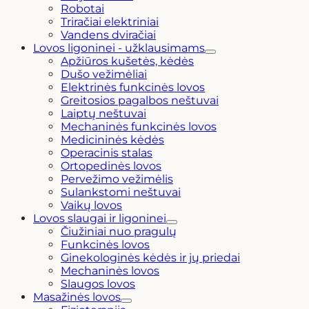
Robotai
Triračiai elektriniai
Vandens dviračiai
Lovos ligoninei - užklausimams
Apžiūros kušetės, kėdės
Dušo vežimėliai
Elektrinės funkcinės lovos
Greitosios pagalbos neštuvai
Laiptų neštuvai
Mechaninės funkcinės lovos
Medicininės kėdės
Operacinis stalas
Ortopedinės lovos
Pervežimo vežimėlis
Sulankstomi neštuvai
Vaikų lovos
Lovos slaugai ir ligoninei
Čiužiniai nuo pragulų
Funkcinės lovos
Ginekologinės kėdės ir jų priedai
Mechaninės lovos
Slaugos lovos
Masažinės lovos