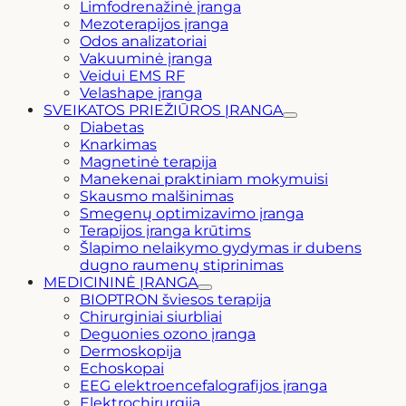
Limfodrenažinė įranga
Mezoterapijos įranga
Odos analizatoriai
Vakuuminė įranga
Veidui EMS RF
Velashape įranga
SVEIKATOS PRIEŽIŪROS ĮRANGA
Diabetas
Knarkimas
Magnetinė terapija
Manekenai praktiniam mokymuisi
Skausmo malšinimas
Smegenų optimizavimo įranga
Terapijos įranga krūtims
Šlapimo nelaikymo gydymas ir dubens
dugno raumenų stiprinimas
MEDICININĖ ĮRANGA
BIOPTRON šviesos terapija
Chirurginiai siurbliai
Deguonies ozono įranga
Dermoskopija
Echoskopai
EEG elektroencefalografijos įranga
Elektrochirurgija