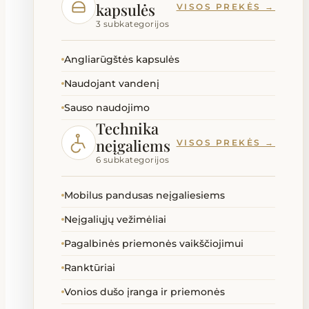
kapsulės
VISOS PREKĖS →
3 subkategorijos
Angliarūgštės kapsulės
Naudojant vandenį
Sauso naudojimo
Technika
neįgaliems
VISOS PREKĖS →
6 subkategorijos
Mobilus pandusas neįgaliesiems
Neįgaliųjų vežimėliai
Pagalbinės priemonės vaikščiojimui
Ranktūriai
Vonios dušo įranga ir priemonės