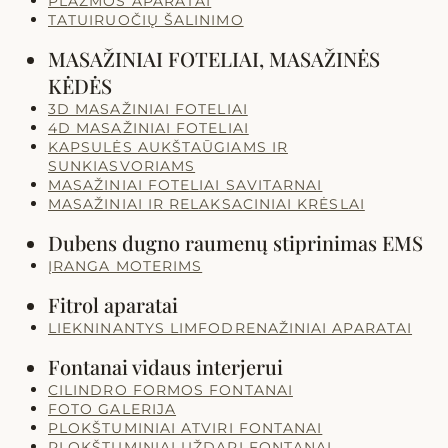
PLAZMOS APARATAI
TATUIRUOČIŲ ŠALINIMO
MASAŽINIAI FOTELIAI, MASAŽINĖS
KĖDĖS
3D MASAŽINIAI FOTELIAI
4D MASAŽINIAI FOTELIAI
KAPSULĖS AUKŠTAŪGIAMS IR
SUNKIASVORIAMS
MASAŽINIAI FOTELIAI SAVITARNAI
MASAŽINIAI IR RELAKSACINIAI KRĖSLAI
Dubens dugno raumenų stiprinimas EMS
ĮRANGA MOTERIMS
Fitrol aparatai
LIEKNINANTYS LIMFODRENAŽINIAI APARATAI
Fontanai vidaus interjerui
CILINDRO FORMOS FONTANAI
FOTO GALERIJA
PLOKŠTUMINIAI ATVIRI FONTANAI
PLOKŠTUMINIAI UŽDARI FONTANAI