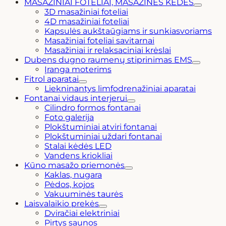
MASAŽINIAI FOTELIAI, MASAŽINĖS KĖDĖS
3D masažiniai foteliai
4D masažiniai foteliai
Kapsulės aukštaūgiams ir sunkiasvoriams
Masažiniai foteliai savitarnai
Masažiniai ir relaksaciniai krėslai
Dubens dugno raumenų stiprinimas EMS
Įranga moterims
Fitrol aparatai
Liekninantys limfodrenažiniai aparatai
Fontanai vidaus interjerui
Cilindro formos fontanai
Foto galerija
Plokštuminiai atviri fontanai
Plokštuminiai uždari fontanai
Stalai kėdės LED
Vandens kriokliai
Kūno masažo priemonės
Kaklas, nugara
Pėdos, kojos
Vakuuminės taurės
Laisvalaikio prekės
Dviračiai elektriniai
Pirtys saunos