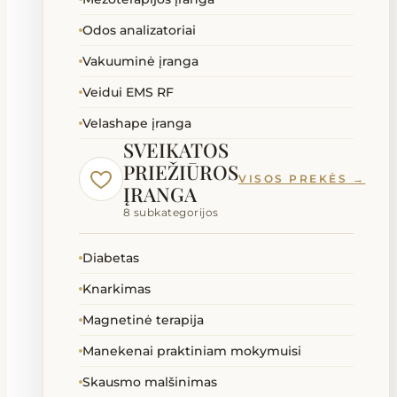
Odos analizatoriai
Vakuuminė įranga
Veidui EMS RF
Velashape įranga
SVEIKATOS
PRIEŽIŪROS
VISOS PREKĖS →
ĮRANGA
8 subkategorijos
Diabetas
Knarkimas
Magnetinė terapija
Manekenai praktiniam mokymuisi
Skausmo malšinimas