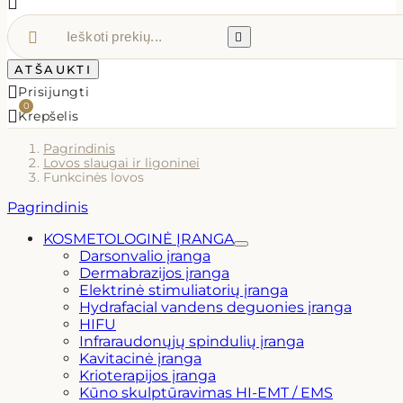



ATŠAUKTI

Prisijungti
0

Krepšelis
Pagrindinis
Lovos slaugai ir ligoninei
Funkcinės lovos
Pagrindinis
KOSMETOLOGINĖ ĮRANGA
Darsonvalio įranga
Dermabrazijos įranga
Elektrinė stimuliatorių įranga
Hydrafacial vandens deguonies įranga
HIFU
Infraraudonųjų spindulių įranga
Kavitacinė įranga
Krioterapijos įranga
Kūno skulptūravimas HI-EMT / EMS