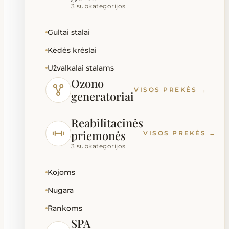
3 subkategorijos
Gultai stalai
Kėdės krėslai
Užvalkalai stalams
Ozono
VISOS PREKĖS →
generatoriai
Reabilitacinės
priemonės
VISOS PREKĖS →
3 subkategorijos
Kojoms
Nugara
Rankoms
SPA