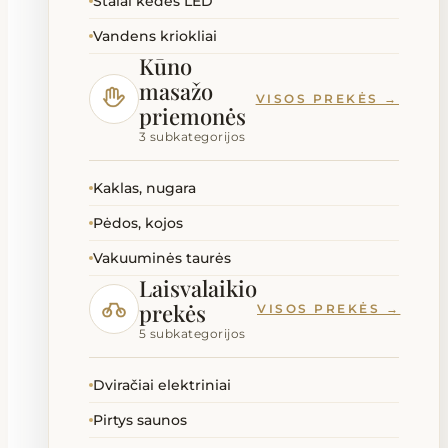
Stalai kėdės LED
Vandens kriokliai
Kūno
masažo
VISOS PREKĖS →
priemonės
3 subkategorijos
Kaklas, nugara
Pėdos, kojos
Vakuuminės taurės
Laisvalaikio
prekės
VISOS PREKĖS →
5 subkategorijos
Dviračiai elektriniai
Pirtys saunos