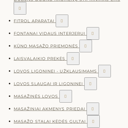

FITROL APARATAI

FONTANAI VIDAUS INTERJERUI

KŪNO MASAŽO PRIEMONĖS

LAISVALAIKIO PREKĖS

LOVOS LIGONINEI - UŽKLAUSIMAMS

LOVOS SLAUGAI IR LIGONINEI

MASAŽINĖS LOVOS

MASAŽINIAI AKMENYS PRIEDAI

MASAŽO STALAI KĖDĖS GULTAI
