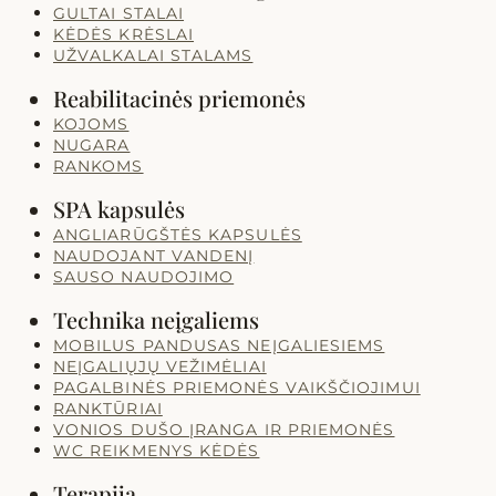
GULTAI STALAI
KĖDĖS KRĖSLAI
UŽVALKALAI STALAMS
Reabilitacinės priemonės
KOJOMS
NUGARA
RANKOMS
SPA kapsulės
ANGLIARŪGŠTĖS KAPSULĖS
NAUDOJANT VANDENĮ
SAUSO NAUDOJIMO
Technika neįgaliems
MOBILUS PANDUSAS NEĮGALIESIEMS
NEĮGALIŲJŲ VEŽIMĖLIAI
PAGALBINĖS PRIEMONĖS VAIKŠČIOJIMUI
RANKTŪRIAI
VONIOS DUŠO ĮRANGA IR PRIEMONĖS
WC REIKMENYS KĖDĖS
Terapija