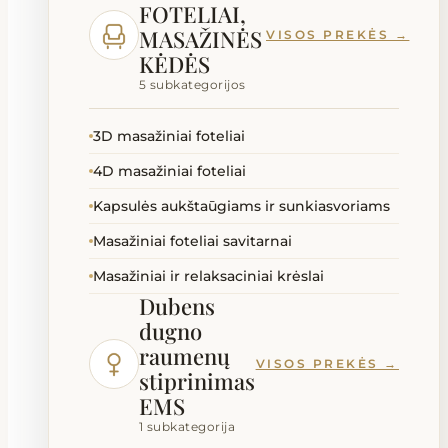
FOTELIAI,
MASAŽINĖS
VISOS PREKĖS →
KĖDĖS
5 subkategorijos
3D masažiniai foteliai
4D masažiniai foteliai
Kapsulės aukštaūgiams ir sunkiasvoriams
Masažiniai foteliai savitarnai
Masažiniai ir relaksaciniai krėslai
Dubens
dugno
raumenų
VISOS PREKĖS →
stiprinimas
EMS
1 subkategorija