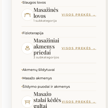
Slaugos lovos
Masažinės
lovos
VISOS PREKĖS →
1 subkategorija
Fizioterapija
Masažiniai
akmenys
VISOS PREKĖS →
priedai
3 subkategorijos
Akmenų šildytuvai
Masažo akmenys
Šildymo puodai ir akmenys
Masažo
stalai kėdės
VISOS PREKĖS →
gultai