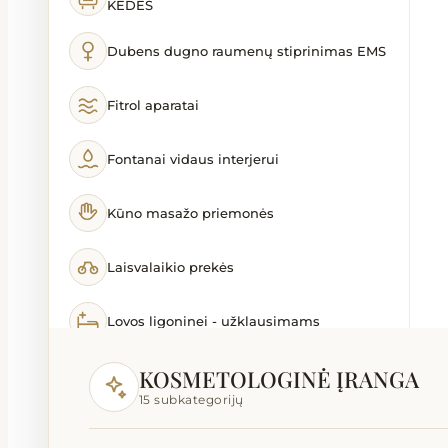
KĖDĖS
Dubens dugno raumenų stiprinimas EMS
Fitrol aparatai
Fontanai vidaus interjerui
Kūno masažo priemonės
Laisvalaikio prekės
Lovos ligoninei - užklausimams
KOSMETOLOGINĖ ĮRANGA
Lovos slaugai ir ligoninei
15 subkategorijų
Masažinės lovos