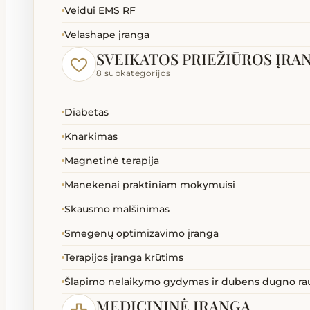
Veidui EMS RF
Velashape įranga
SVEIKATOS PRIEŽIŪROS ĮRA
8 subkategorijos
Diabetas
Knarkimas
Magnetinė terapija
Manekenai praktiniam mokymuisi
Skausmo malšinimas
Smegenų optimizavimo įranga
Terapijos įranga krūtims
Šlapimo nelaikymo gydymas ir dubens dugno ra
MEDICININĖ ĮRANGA