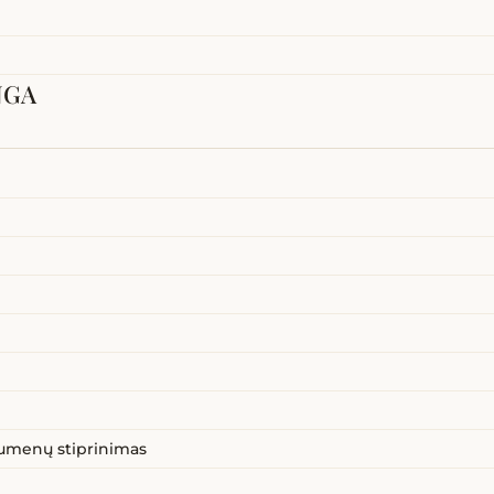
NGA
umenų stiprinimas