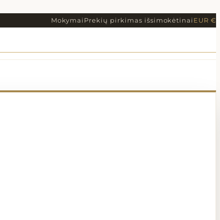
Mokymai
Prekių pirkimas išsimokėtinai
EUR €