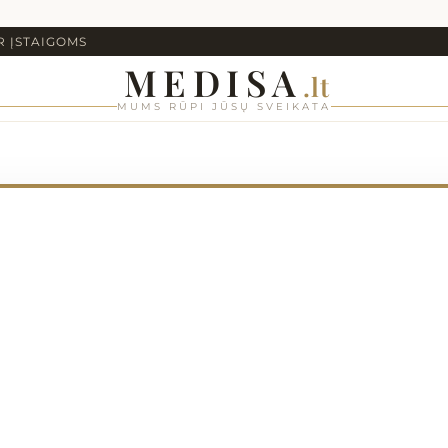
R ĮSTAIGOMS
MEDISA
.lt
MUMS RŪPI JŪSŲ SVEIKATA