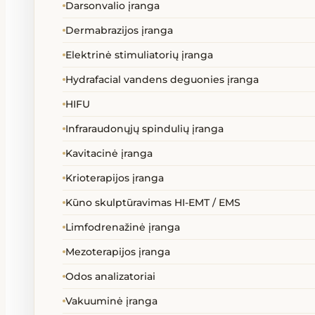
Darsonvalio įranga
Masažiniai akmenys priedai
Dermabrazijos įranga
Elektrinė stimuliatorių įranga
Masažo stalai kėdės gultai
Hydrafacial vandens deguonies įranga
Ozono generatoriai
HIFU
Infraraudonųjų spindulių įranga
Reabilitacinės priemonės
Kavitacinė įranga
SPA kapsulės
Krioterapijos įranga
Kūno skulptūravimas HI-EMT / EMS
Technika neįgaliems
Limfodrenažinė įranga
Mezoterapijos įranga
Terapija
Odos analizatoriai
Vakuuminė įranga