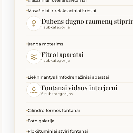
Masažiniai foteliai savitarnai
Masažiniai ir relaksaciniai krėslai
Dubens dugno raumenų stipri
1 subkategorija
Įranga moterims
Fitrol aparatai
1 subkategorija
Liekninantys limfodrenažiniai aparatai
Fontanai vidaus interjerui
6 subkategorijos
Cilindro formos fontanai
Foto galerija
Plokštuminiai atviri fontanai