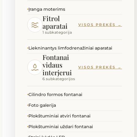
Įranga moterims
Fitrol
aparatai
VISOS PREKĖS →
1 subkategorija
Liekninantys limfodrenažiniai aparatai
Fontanai
vidaus
VISOS PREKĖS →
interjerui
6 subkategorijos
Cilindro formos fontanai
Foto galerija
Plokštuminiai atviri fontanai
Plokštuminiai uždari fontanai