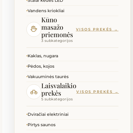
Stalai kėdės LED
Vandens kriokliai
Kūno
masažo
VISOS PREKĖS →
priemonės
3 subkategorijos
Kaklas, nugara
Pėdos, kojos
Vakuuminės taurės
Laisvalaikio
prekės
VISOS PREKĖS →
5 subkategorijos
Dviračiai elektriniai
Pirtys saunos