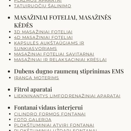
PLAZMOS APARATAI
TATUIRUOČIŲ ŠALINIMO
MASAŽINIAI FOTELIAI, MASAŽINĖS
KĖDĖS
3D MASAŽINIAI FOTELIAI
4D MASAŽINIAI FOTELIAI
KAPSULĖS AUKŠTAŪGIAMS IR
SUNKIASVORIAMS
MASAŽINIAI FOTELIAI SAVITARNAI
MASAŽINIAI IR RELAKSACINIAI KRĖSLAI
Dubens dugno raumenų stiprinimas EMS
ĮRANGA MOTERIMS
Fitrol aparatai
LIEKNINANTYS LIMFODRENAŽINIAI APARATAI
Fontanai vidaus interjerui
CILINDRO FORMOS FONTANAI
FOTO GALERIJA
PLOKŠTUMINIAI ATVIRI FONTANAI
PLOKŠTUMINIAI UŽDARI FONTANAI