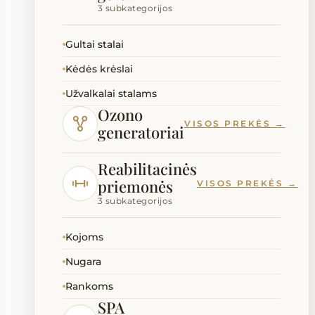
3 subkategorijos
Gultai stalai
Kėdės krėslai
Užvalkalai stalams
Ozono
VISOS PREKĖS →
generatoriai
Reabilitacinės
priemonės
VISOS PREKĖS →
3 subkategorijos
Kojoms
Nugara
Rankoms
SPA