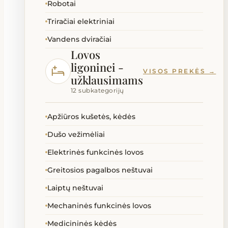
Robotai
Triračiai elektriniai
Vandens dviračiai
Lovos
ligoninei -
VISOS PREKĖS →
užklausimams
12 subkategorijų
Apžiūros kušetės, kėdės
Dušo vežimėliai
Elektrinės funkcinės lovos
Greitosios pagalbos neštuvai
Laiptų neštuvai
Mechaninės funkcinės lovos
Medicininės kėdės