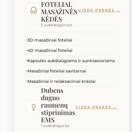
FOTELIAI,
MASAŽINĖS
VISOS PREKĖS →
KĖDĖS
5 subkategorijos
3D masažiniai foteliai
4D masažiniai foteliai
Kapsulės aukštaūgiams ir sunkiasvoriams
Masažiniai foteliai savitarnai
Masažiniai ir relaksaciniai krėslai
Dubens
dugno
raumenų
VISOS PREKĖS →
stiprinimas
EMS
1 subkategorija