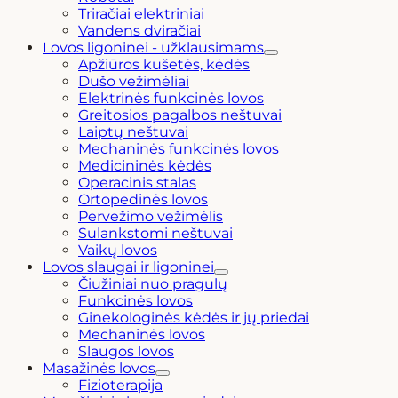
Triračiai elektriniai
Vandens dviračiai
Lovos ligoninei - užklausimams
Apžiūros kušetės, kėdės
Dušo vežimėliai
Elektrinės funkcinės lovos
Greitosios pagalbos neštuvai
Laiptų neštuvai
Mechaninės funkcinės lovos
Medicininės kėdės
Operacinis stalas
Ortopedinės lovos
Pervežimo vežimėlis
Sulankstomi neštuvai
Vaikų lovos
Lovos slaugai ir ligoninei
Čiužiniai nuo pragulų
Funkcinės lovos
Ginekologinės kėdės ir jų priedai
Mechaninės lovos
Slaugos lovos
Masažinės lovos
Fizioterapija