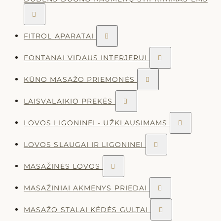

FITROL APARATAI

FONTANAI VIDAUS INTERJERUI

KŪNO MASAŽO PRIEMONĖS

LAISVALAIKIO PREKĖS

LOVOS LIGONINEI - UŽKLAUSIMAMS

LOVOS SLAUGAI IR LIGONINEI

MASAŽINĖS LOVOS

MASAŽINIAI AKMENYS PRIEDAI

MASAŽO STALAI KĖDĖS GULTAI
