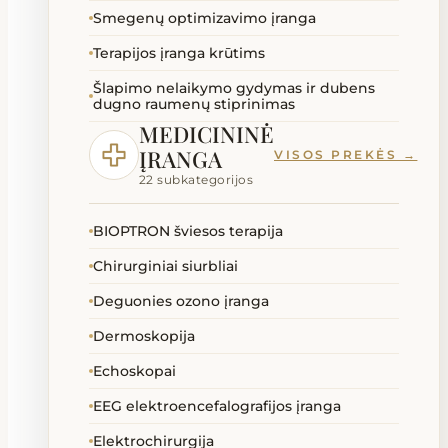
Smegenų optimizavimo įranga
Terapijos įranga krūtims
Šlapimo nelaikymo gydymas ir dubens
dugno raumenų stiprinimas
MEDICININĖ
ĮRANGA
VISOS PREKĖS →
22 subkategorijos
BIOPTRON šviesos terapija
Chirurginiai siurbliai
Deguonies ozono įranga
Dermoskopija
Echoskopai
EEG elektroencefalografijos įranga
Elektrochirurgija