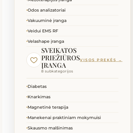
Odos analizatoriai
Vakuuminė įranga
Veidui EMS RF
Velashape įranga
SVEIKATOS
PRIEŽIŪROS
VISOS PREKĖS →
ĮRANGA
8 subkategorijos
Diabetas
Knarkimas
Magnetinė terapija
Manekenai praktiniam mokymuisi
Skausmo malšinimas