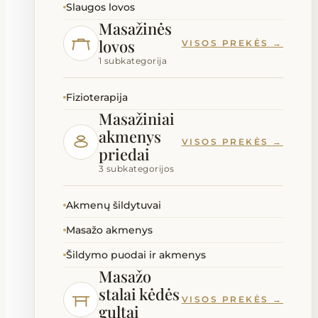
Slaugos lovos
Masažinės
lovos
VISOS PREKĖS →
1 subkategorija
Fizioterapija
Masažiniai
akmenys
VISOS PREKĖS →
priedai
3 subkategorijos
Akmenų šildytuvai
Masažo akmenys
Šildymo puodai ir akmenys
Masažo
stalai kėdės
VISOS PREKĖS →
gultai