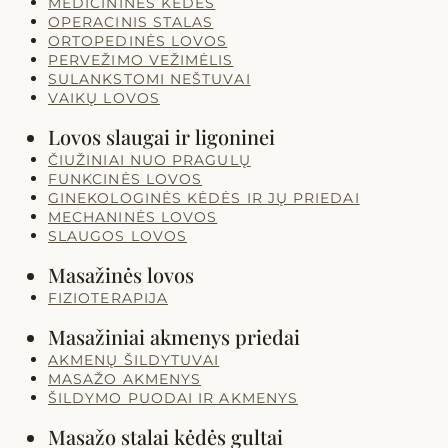
MEDICININĖS KĖDĖS
OPERACINIS STALAS
ORTOPEDINĖS LOVOS
PERVEŽIMO VEŽIMĖLIS
SULANKSTOMI NEŠTUVAI
VAIKŲ LOVOS
Lovos slaugai ir ligoninei
ČIUŽINIAI NUO PRAGULŲ
FUNKCINĖS LOVOS
GINEKOLOGINĖS KĖDĖS IR JŲ PRIEDAI
MECHANINĖS LOVOS
SLAUGOS LOVOS
Masažinės lovos
FIZIOTERAPIJA
Masažiniai akmenys priedai
AKMENŲ ŠILDYTUVAI
MASAŽO AKMENYS
ŠILDYMO PUODAI IR AKMENYS
Masažo stalai kėdės gultai