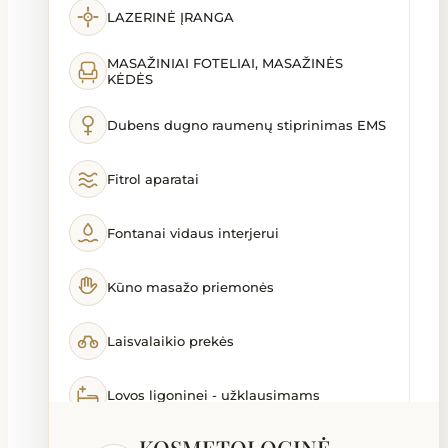
LAZERINĖ ĮRANGA
MASAŽINIAI FOTELIAI, MASAŽINĖS
KĖDĖS
Dubens dugno raumenų stiprinimas EMS
Fitrol aparatai
Fontanai vidaus interjerui
Kūno masažo priemonės
Laisvalaikio prekės
Lovos ligoninei - užklausimams