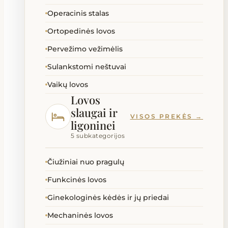
Operacinis stalas
Ortopedinės lovos
Pervežimo vežimėlis
Sulankstomi neštuvai
Vaikų lovos
Lovos
slaugai ir
VISOS PREKĖS →
ligoninei
5 subkategorijos
Čiužiniai nuo pragulų
Funkcinės lovos
Ginekologinės kėdės ir jų priedai
Mechaninės lovos