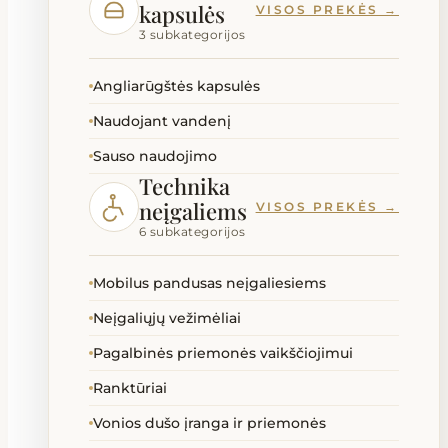
kapsulės
VISOS PREKĖS →
3 subkategorijos
Angliarūgštės kapsulės
Naudojant vandenį
Sauso naudojimo
Technika
neįgaliems
VISOS PREKĖS →
6 subkategorijos
Mobilus pandusas neįgaliesiems
Neįgaliųjų vežimėliai
Pagalbinės priemonės vaikščiojimui
Ranktūriai
Vonios dušo įranga ir priemonės