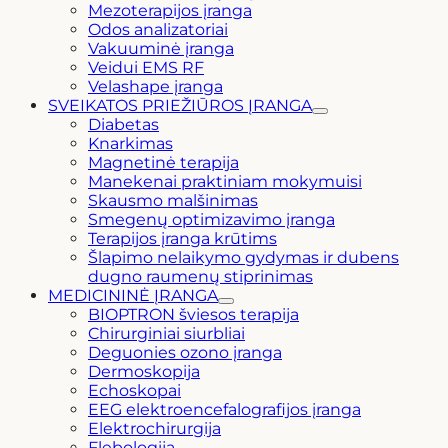
Mezoterapijos įranga
Odos analizatoriai
Vakuuminė įranga
Veidui EMS RF
Velashape įranga
SVEIKATOS PRIEŽIŪROS ĮRANGA
Diabetas
Knarkimas
Magnetinė terapija
Manekenai praktiniam mokymuisi
Skausmo malšinimas
Smegenų optimizavimo įranga
Terapijos įranga krūtims
Šlapimo nelaikymo gydymas ir dubens
dugno raumenų stiprinimas
MEDICININĖ ĮRANGA
BIOPTRON šviesos terapija
Chirurginiai siurbliai
Deguonies ozono įranga
Dermoskopija
Echoskopai
EEG elektroencefalografijos įranga
Elektrochirurgija
Flebologija