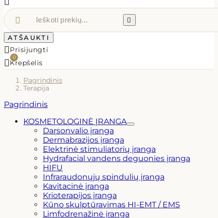



ATŠAUKTI

Prisijungti
0

Krepšelis
Pagrindinis
Terapija
Pagrindinis
KOSMETOLOGINĖ ĮRANGA
Darsonvalio įranga
Dermabrazijos įranga
Elektrinė stimuliatorių įranga
Hydrafacial vandens deguonies įranga
HIFU
Infraraudonųjų spindulių įranga
Kavitacinė įranga
Krioterapijos įranga
Kūno skulptūravimas HI-EMT / EMS
Limfodrenažinė įranga