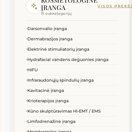
KOSMETOLOGINĖ
Lovos slaugai ir ligoninei
ĮRANGA
VISOS PREKĖ
15 subkategorijų
Masažinės lovos
Darsonvalio įranga
Masažiniai akmenys priedai
Dermabrazijos įranga
Masažo stalai kėdės gultai
Elektrinė stimuliatorių įranga
Hydrafacial vandens deguonies įranga
Ozono generatoriai
HIFU
Reabilitacinės priemonės
Infraraudonųjų spindulių įranga
Kavitacinė įranga
SPA kapsulės
Krioterapijos įranga
Kūno skulptūravimas HI-EMT / EMS
Technika neįgaliems
Limfodrenažinė įranga
Terapija
Mezoterapijos įranga