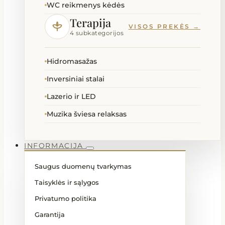
WC reikmenys kėdės
Terapija
VISOS PREKĖS →
4 subkategorijos
Hidromasažas
Inversiniai stalai
Lazerio ir LED
Muzika šviesa relaksas
INFORMACIJA
Saugus duomenų tvarkymas
Taisyklės ir sąlygos
Privatumo politika
Garantija