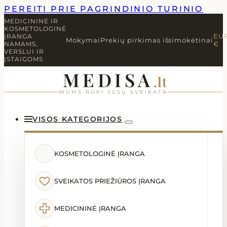
PEREITI PRIE PAGRINDINIO TURINIO
MEDICININĖ IR
KOSMETOLOGINĖ
ĮRANGA
EU
Mokymai
Prekių pirkimas išsimokėtinai
NAMAMS,
€
VERSLUI IR
ĮSTAIGOMS
MEDISA
.lt
MUMS RŪPI JŪSŲ SVEIKATA
VISOS KATEGORIJOS
KOSMETOLOGINĖ ĮRANGA
SVEIKATOS PRIEŽIŪROS ĮRANGA
MEDICININĖ ĮRANGA