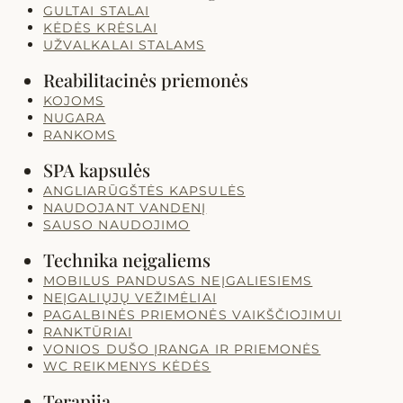
GULTAI STALAI
KĖDĖS KRĖSLAI
UŽVALKALAI STALAMS
Reabilitacinės priemonės
KOJOMS
NUGARA
RANKOMS
SPA kapsulės
ANGLIARŪGŠTĖS KAPSULĖS
NAUDOJANT VANDENĮ
SAUSO NAUDOJIMO
Technika neįgaliems
MOBILUS PANDUSAS NEĮGALIESIEMS
NEĮGALIŲJŲ VEŽIMĖLIAI
PAGALBINĖS PRIEMONĖS VAIKŠČIOJIMUI
RANKTŪRIAI
VONIOS DUŠO ĮRANGA IR PRIEMONĖS
WC REIKMENYS KĖDĖS
Terapija