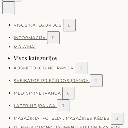
VISOS KATEGORIJOS

INFORMACIJA

MOKYMAI
Visos kategorijos
KOSMETOLOGINĖ ĮRANGA

SVEIKATOS PRIEŽIŪROS ĮRANGA

MEDICININĖ ĮRANGA

LAZERINĖ ĮRANGA

MASAŽINIAI FOTELIAI, MASAŽINĖS KĖDĖS

DUBENS DUGNO RAUMENŲ STIPRINIMAS EMS