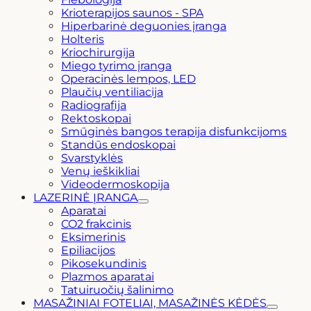
Krioterapijos saunos - SPA
Hiperbarinė deguonies įranga
Holteris
Kriochirurgija
Miego tyrimo įranga
Operacinės lempos, LED
Plaučių ventiliacija
Radiografija
Rektoskopai
Smūginės bangos terapija disfunkcijoms
Standūs endoskopai
Svarstyklės
Venų ieškikliai
Videodermoskopija
LAZERINĖ ĮRANGA
Aparatai
CO2 frakcinis
Eksimerinis
Epiliacijos
Pikosekundinis
Plazmos aparatai
Tatuiruočių šalinimo
MASAŽINIAI FOTELIAI, MASAŽINĖS KĖDĖS