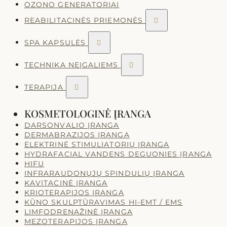
OZONO GENERATORIAI
REABILITACINĖS PRIEMONĖS

SPA KAPSULĖS

TECHNIKA NEĮGALIEMS

TERAPIJA

KOSMETOLOGINĖ ĮRANGA
DARSONVALIO ĮRANGA
DERMABRAZIJOS ĮRANGA
ELEKTRINĖ STIMULIATORIŲ ĮRANGA
HYDRAFACIAL VANDENS DEGUONIES ĮRANGA
HIFU
INFRARAUDONŲJŲ SPINDULIŲ ĮRANGA
KAVITACINĖ ĮRANGA
KRIOTERAPIJOS ĮRANGA
KŪNO SKULPTŪRAVIMAS HI-EMT / EMS
LIMFODRENAŽINĖ ĮRANGA
MEZOTERAPIJOS ĮRANGA