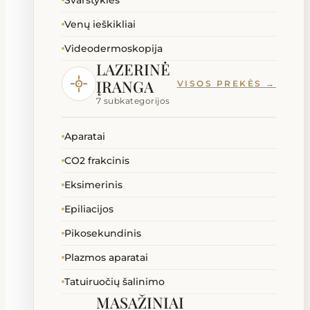
Svarstyklės
Venų ieškikliai
Videodermoskopija
LAZERINĖ
ĮRANGA
VISOS PREKĖS →
7 subkategorijos
Aparatai
CO2 frakcinis
Eksimerinis
Epiliacijos
Pikosekundinis
Plazmos aparatai
Tatuiruočių šalinimo
MASAŽINIAI