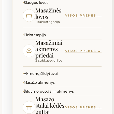
Slaugos lovos
Masažinės
lovos
VISOS PREKĖS →
1 subkategorija
Fizioterapija
Masažiniai
akmenys
VISOS PREKĖS →
priedai
3 subkategorijos
Akmenų šildytuvai
Masažo akmenys
Šildymo puodai ir akmenys
Masažo
stalai kėdės
VISOS PREKĖS →
gultai