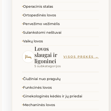
Operacinis stalas
Ortopedinės lovos
Pervežimo vežimėlis
Sulankstomi neštuvai
Vaikų lovos
Lovos
slaugai ir
VISOS PREKĖS →
ligoninei
5 subkategorijos
Čiužiniai nuo pragulų
Funkcinės lovos
Ginekologinės kėdės ir jų priedai
Mechaninės lovos