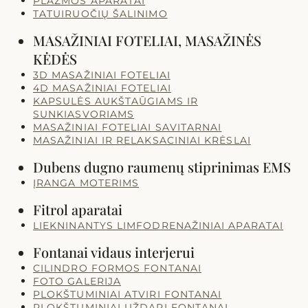
PLAZMOS APARATAI
TATUIRUOČIŲ ŠALINIMO
MASAŽINIAI FOTELIAI, MASAŽINĖS
KĖDĖS
3D MASAŽINIAI FOTELIAI
4D MASAŽINIAI FOTELIAI
KAPSULĖS AUKŠTAŪGIAMS IR
SUNKIASVORIAMS
MASAŽINIAI FOTELIAI SAVITARNAI
MASAŽINIAI IR RELAKSACINIAI KRĖSLAI
Dubens dugno raumenų stiprinimas EMS
ĮRANGA MOTERIMS
Fitrol aparatai
LIEKNINANTYS LIMFODRENAŽINIAI APARATAI
Fontanai vidaus interjerui
CILINDRO FORMOS FONTANAI
FOTO GALERIJA
PLOKŠTUMINIAI ATVIRI FONTANAI
PLOKŠTUMINIAI UŽDARI FONTANAI