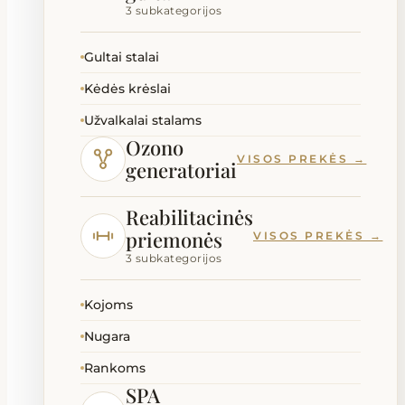
3 subkategorijos
Gultai stalai
Kėdės krėslai
Užvalkalai stalams
Ozono
VISOS PREKĖS →
generatoriai
Reabilitacinės
priemonės
VISOS PREKĖS →
3 subkategorijos
Kojoms
Nugara
Rankoms
SPA