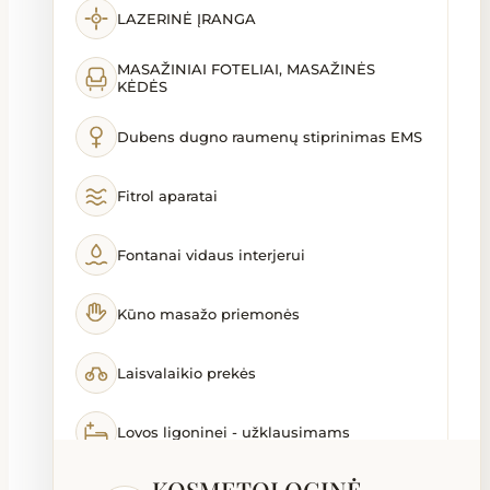
LAZERINĖ ĮRANGA
MASAŽINIAI FOTELIAI, MASAŽINĖS
KĖDĖS
Dubens dugno raumenų stiprinimas EMS
Fitrol aparatai
Fontanai vidaus interjerui
Kūno masažo priemonės
Laisvalaikio prekės
Lovos ligoninei - užklausimams