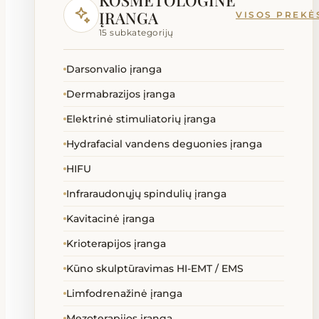
KOSMETOLOGINĖ
Lovos slaugai ir ligoninei
ĮRANGA
VISOS PREKĖ
15 subkategorijų
Masažinės lovos
Darsonvalio įranga
Masažiniai akmenys priedai
Dermabrazijos įranga
Masažo stalai kėdės gultai
Elektrinė stimuliatorių įranga
Hydrafacial vandens deguonies įranga
Ozono generatoriai
HIFU
Reabilitacinės priemonės
Infraraudonųjų spindulių įranga
Kavitacinė įranga
SPA kapsulės
Krioterapijos įranga
Kūno skulptūravimas HI-EMT / EMS
Technika neįgaliems
Limfodrenažinė įranga
Terapija
Mezoterapijos įranga