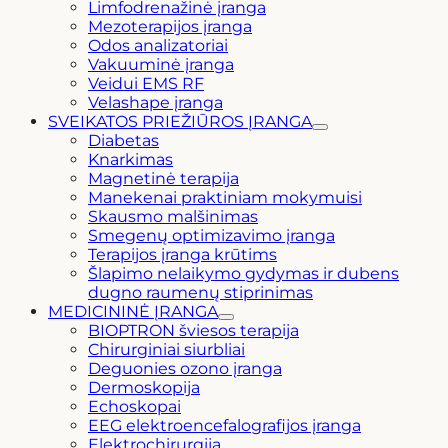
Limfodrenažinė įranga
Mezoterapijos įranga
Odos analizatoriai
Vakuuminė įranga
Veidui EMS RF
Velashape įranga
SVEIKATOS PRIEŽIŪROS ĮRANGA
Diabetas
Knarkimas
Magnetinė terapija
Manekenai praktiniam mokymuisi
Skausmo malšinimas
Smegenų optimizavimo įranga
Terapijos įranga krūtims
Šlapimo nelaikymo gydymas ir dubens
dugno raumenų stiprinimas
MEDICININĖ ĮRANGA
BIOPTRON šviesos terapija
Chirurginiai siurbliai
Deguonies ozono įranga
Dermoskopija
Echoskopai
EEG elektroencefalografijos įranga
Elektrochirurgija