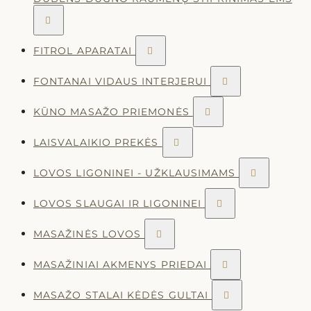

FITROL APARATAI

FONTANAI VIDAUS INTERJERUI

KŪNO MASAŽO PRIEMONĖS

LAISVALAIKIO PREKĖS

LOVOS LIGONINEI - UŽKLAUSIMAMS

LOVOS SLAUGAI IR LIGONINEI

MASAŽINĖS LOVOS

MASAŽINIAI AKMENYS PRIEDAI

MASAŽO STALAI KĖDĖS GULTAI
