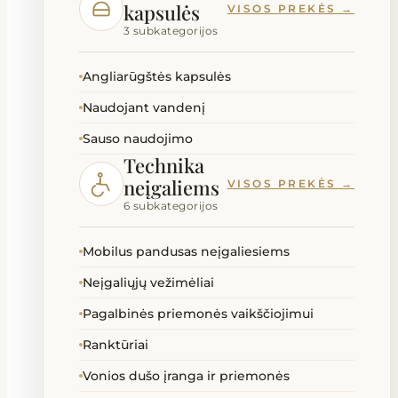
kapsulės
VISOS PREKĖS →
3 subkategorijos
Angliarūgštės kapsulės
Naudojant vandenį
Sauso naudojimo
Technika
neįgaliems
VISOS PREKĖS →
6 subkategorijos
Mobilus pandusas neįgaliesiems
Neįgaliųjų vežimėliai
Pagalbinės priemonės vaikščiojimui
Ranktūriai
Vonios dušo įranga ir priemonės