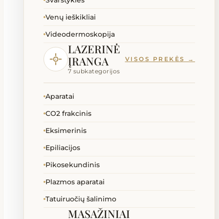
Svarstyklės
Venų ieškikliai
Videodermoskopija
LAZERINĖ
ĮRANGA
VISOS PREKĖS →
7 subkategorijos
Aparatai
CO2 frakcinis
Eksimerinis
Epiliacijos
Pikosekundinis
Plazmos aparatai
Tatuiruočių šalinimo
MASAŽINIAI