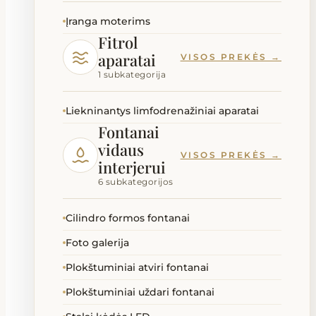
Įranga moterims
Fitrol
aparatai
VISOS PREKĖS →
1 subkategorija
Liekninantys limfodrenažiniai aparatai
Fontanai
vidaus
VISOS PREKĖS →
interjerui
6 subkategorijos
Cilindro formos fontanai
Foto galerija
Plokštuminiai atviri fontanai
Plokštuminiai uždari fontanai