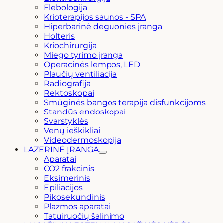
Flebologija
Krioterapijos saunos - SPA
Hiperbarinė deguonies įranga
Holteris
Kriochirurgija
Miego tyrimo įranga
Operacinės lempos, LED
Plaučių ventiliacija
Radiografija
Rektoskopai
Smūginės bangos terapija disfunkcijoms
Standūs endoskopai
Svarstyklės
Venų ieškikliai
Videodermoskopija
LAZERINĖ ĮRANGA
Aparatai
CO2 frakcinis
Eksimerinis
Epiliacijos
Pikosekundinis
Plazmos aparatai
Tatuiruočių šalinimo