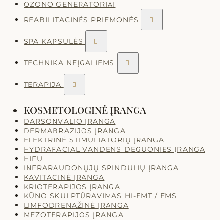
OZONO GENERATORIAI
REABILITACINĖS PRIEMONĖS

SPA KAPSULĖS

TECHNIKA NEĮGALIEMS

TERAPIJA

KOSMETOLOGINĖ ĮRANGA
DARSONVALIO ĮRANGA
DERMABRAZIJOS ĮRANGA
ELEKTRINĖ STIMULIATORIŲ ĮRANGA
HYDRAFACIAL VANDENS DEGUONIES ĮRANGA
HIFU
INFRARAUDONŲJŲ SPINDULIŲ ĮRANGA
KAVITACINĖ ĮRANGA
KRIOTERAPIJOS ĮRANGA
KŪNO SKULPTŪRAVIMAS HI-EMT / EMS
LIMFODRENAŽINĖ ĮRANGA
MEZOTERAPIJOS ĮRANGA