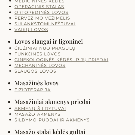
MEDICININĖS KĖDĖS
OPERACINIS STALAS
ORTOPEDINĖS LOVOS
PERVEŽIMO VEŽIMĖLIS
SULANKSTOMI NEŠTUVAI
VAIKŲ LOVOS
Lovos slaugai ir ligoninei
ČIUŽINIAI NUO PRAGULŲ
FUNKCINĖS LOVOS
GINEKOLOGINĖS KĖDĖS IR JŲ PRIEDAI
MECHANINĖS LOVOS
SLAUGOS LOVOS
Masažinės lovos
FIZIOTERAPIJA
Masažiniai akmenys priedai
AKMENŲ ŠILDYTUVAI
MASAŽO AKMENYS
ŠILDYMO PUODAI IR AKMENYS
Masažo stalai kėdės gultai