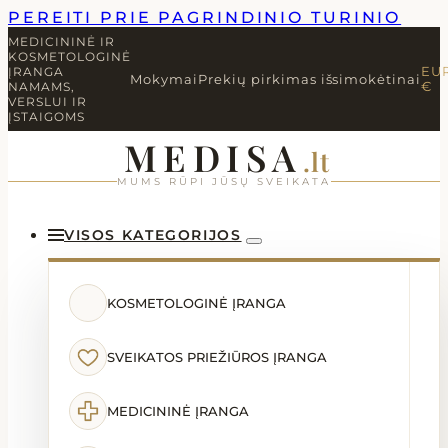
PEREITI PRIE PAGRINDINIO TURINIO
MEDICININĖ IR
KOSMETOLOGINĖ
ĮRANGA
EU
Mokymai
Prekių pirkimas išsimokėtinai
NAMAMS,
€
VERSLUI IR
ĮSTAIGOMS
MEDISA
.lt
MUMS RŪPI JŪSŲ SVEIKATA
VISOS KATEGORIJOS
KOSMETOLOGINĖ ĮRANGA
SVEIKATOS PRIEŽIŪROS ĮRANGA
MEDICININĖ ĮRANGA