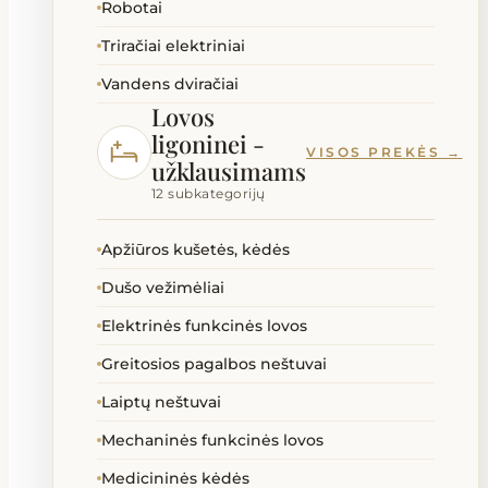
Robotai
Triračiai elektriniai
Vandens dviračiai
Lovos
ligoninei -
VISOS PREKĖS →
užklausimams
12 subkategorijų
Apžiūros kušetės, kėdės
Dušo vežimėliai
Elektrinės funkcinės lovos
Greitosios pagalbos neštuvai
Laiptų neštuvai
Mechaninės funkcinės lovos
Medicininės kėdės