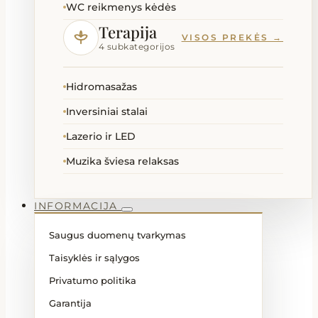
WC reikmenys kėdės
Terapija
VISOS PREKĖS →
4 subkategorijos
Hidromasažas
Inversiniai stalai
Lazerio ir LED
Muzika šviesa relaksas
INFORMACIJA
Saugus duomenų tvarkymas
Taisyklės ir sąlygos
Privatumo politika
Garantija