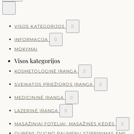
VISOS KATEGORIJOS

INFORMACIJA

MOKYMAI
Visos kategorijos
KOSMETOLOGINĖ ĮRANGA

SVEIKATOS PRIEŽIŪROS ĮRANGA

MEDICININĖ ĮRANGA

LAZERINĖ ĮRANGA

MASAŽINIAI FOTELIAI, MASAŽINĖS KĖDĖS

DUBENS DUGNO RAUMENŲ STIPRINIMAS EMS