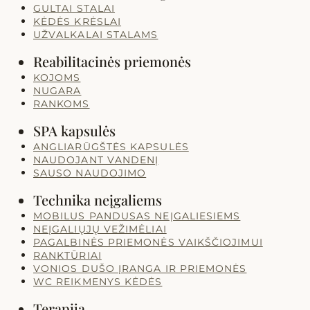
GULTAI STALAI
KĖDĖS KRĖSLAI
UŽVALKALAI STALAMS
Reabilitacinės priemonės
KOJOMS
NUGARA
RANKOMS
SPA kapsulės
ANGLIARŪGŠTĖS KAPSULĖS
NAUDOJANT VANDENĮ
SAUSO NAUDOJIMO
Technika neįgaliems
MOBILUS PANDUSAS NEĮGALIESIEMS
NEĮGALIŲJŲ VEŽIMĖLIAI
PAGALBINĖS PRIEMONĖS VAIKŠČIOJIMUI
RANKTŪRIAI
VONIOS DUŠO ĮRANGA IR PRIEMONĖS
WC REIKMENYS KĖDĖS
Terapija