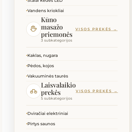
Stalai kėdės LED
Vandens kriokliai
Kūno
masažo
VISOS PREKĖS →
priemonės
3 subkategorijos
Kaklas, nugara
Pėdos, kojos
Vakuuminės taurės
Laisvalaikio
prekės
VISOS PREKĖS →
5 subkategorijos
Dviračiai elektriniai
Pirtys saunos