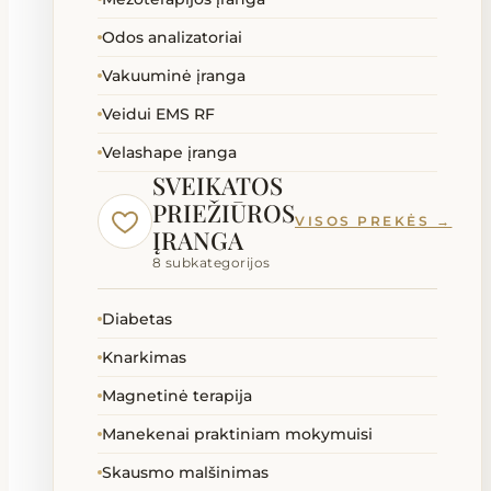
Odos analizatoriai
Vakuuminė įranga
Veidui EMS RF
Velashape įranga
SVEIKATOS
PRIEŽIŪROS
VISOS PREKĖS →
ĮRANGA
8 subkategorijos
Diabetas
Knarkimas
Magnetinė terapija
Manekenai praktiniam mokymuisi
Skausmo malšinimas