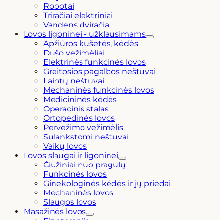
Robotai
Triračiai elektriniai
Vandens dviračiai
Lovos ligoninei - užklausimams
Apžiūros kušetės, kėdės
Dušo vežimėliai
Elektrinės funkcinės lovos
Greitosios pagalbos neštuvai
Laiptų neštuvai
Mechaninės funkcinės lovos
Medicininės kėdės
Operacinis stalas
Ortopedinės lovos
Pervežimo vežimėlis
Sulankstomi neštuvai
Vaikų lovos
Lovos slaugai ir ligoninei
Čiužiniai nuo pragulų
Funkcinės lovos
Ginekologinės kėdės ir jų priedai
Mechaninės lovos
Slaugos lovos
Masažinės lovos