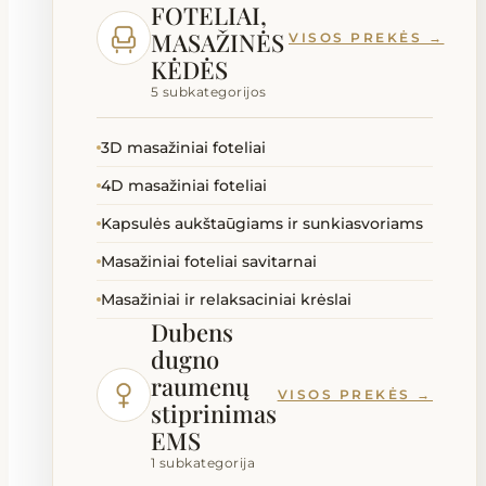
FOTELIAI,
MASAŽINĖS
VISOS PREKĖS →
KĖDĖS
5 subkategorijos
3D masažiniai foteliai
4D masažiniai foteliai
Kapsulės aukštaūgiams ir sunkiasvoriams
Masažiniai foteliai savitarnai
Masažiniai ir relaksaciniai krėslai
Dubens
dugno
raumenų
VISOS PREKĖS →
stiprinimas
EMS
1 subkategorija