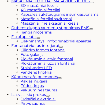
MASAŽINIAI FOTELIAI, MASAŽINĖS KĖDĖS
3D masažiniai foteliai
4D masažiniai foteliai
Kapsulės aukštaūgiams ir sunkiasvoriams
Masažiniai foteliai savitarnai
Masažiniai ir relaksaciniai krėslai
Dubens dugno raumenų stiprinimas EMS
Įranga moterims
Fitrol aparatai
Liekninantys limfodrenažiniai aparatai
Fontanai vidaus interjerui
Cilindro formos fontanai
Foto galerija
Plokštuminiai atviri fontanai
Plokštuminiai uždari fontanai
Stalai kėdės LED
Vandens kriokliai
Kūno masažo priemonės
Kaklas, nugara
Pėdos, kojos
Vakuuminės taurės
Laisvalaikio prekės
Dviračiai elektriniai
Pirtys saunos